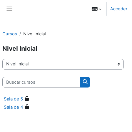
Salta al contenido principal
Acceder
Panel lateral
Cursos
Nivel Inicial
Nivel Inicial
Categorías
Buscar cursos
Buscar cursos
Sala de 5
Sala de 4