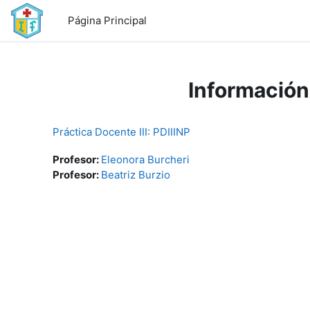
Salta al contenido principal
Página Principal
Información
Práctica Docente III: PDIIINP
Profesor:
Eleonora Burcheri
Profesor:
Beatriz Burzio