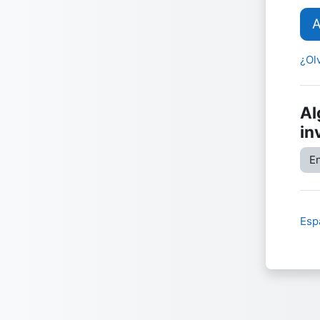
A
¿Ol
Al
in
En
Espa